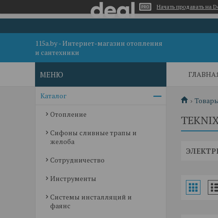
Начать продавать на D
115a.by - Интернет-магазин отопления
и сантехники
ГЛАВНА
Каталог
Товары
Отопление
TEKNI
Сифоны сливные трапы и
желоба
ЭЛЕКТР
Сотрудничество
Инструменты
Системы инсталляций и
фаянс