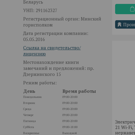
Беларусь
УНП: 291162327
Регистрационный орган: Минский
Прои
горисполком
Дата регистрации компании:
05.05.2016
Ссылка на свидетельство/
лицензию
Местонахождение книги
замечаний и предложений: пр.
Дзержинского 15
Режим работы:
День
Время работы
Понедельник
09:00-20:00
Вторник
09:00-20:00
Среда
09:00-20:00
Четверг
09:00-20:00
Электри
Пятница
09:00-20:00
21 Wi-Fi,
Суббота
09:00-18:00
нержаве
Воскресенье
Выходной