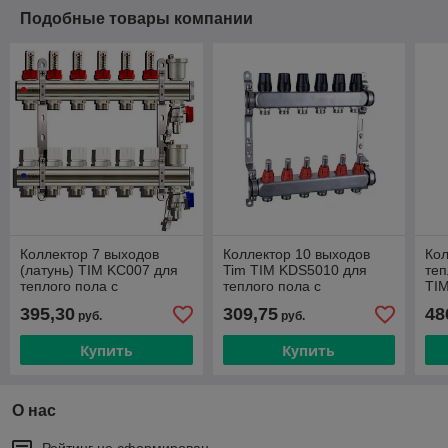
Подобные товары компании
Коллектор 7 выходов
Коллектор 10 выходов
Кол
(латунь) TIM KC007 для
Tim TIM KDS5010 для
теп
теплого пола с
теплого пола с
TIM
расходомерами
расходомерами
ра
395,30
309,75
48
руб.
руб.
(нержавеющая сталь)
Купить
Купить
О нас