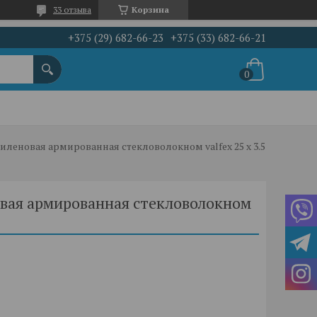
33 отзыва
Корзина
+375 (29) 682-66-23
+375 (33) 682-66-21
Труба полипропиленовая армированная стекловолокном valfex 25 х 3.5 серая
вая армированная стекловолокном