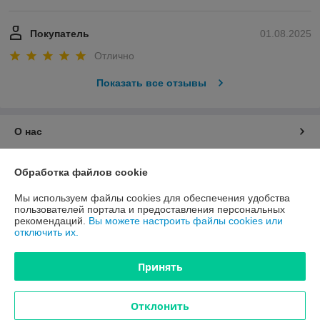
Покупатель
01.08.2025
Отлично
Показать все отзывы
О нас
Контакты
Обработка файлов cookie
Мы используем файлы cookies для обеспечения удобства
Доставка и оплата
пользователей портала и предоставления персональных
рекомендаций.
Вы можете настроить файлы cookies или
отключить их.
График работы
Принять
Полная версия сайта
Политика обработки cookies
Отклонить