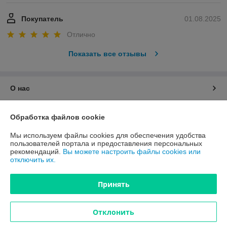
Покупатель
01.08.2025
Отлично
Показать все отзывы
О нас
Контакты
Обработка файлов cookie
Мы используем файлы cookies для обеспечения удобства
Доставка и оплата
пользователей портала и предоставления персональных
рекомендаций.
Вы можете настроить файлы cookies или
отключить их.
График работы
Принять
Полная версия сайта
Политика обработки cookies
Отклонить