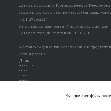
Дата регистрации в Торговом реестре/Реестре быто
Номер в Торговом реестре/Реестре бытовых услуг:
УНП: 291162327
Регистрационный орган: Минский горисполком
Дата регистрации компании: 05.05.2016
Ссылка на свидетельство/лицензию
Местонахождение книги замечаний и предложени
Режим работы:
День
Понедельник
Вторник
Среда
Четверг
Пятница
Суббота
Мы используем файлы cookie
Воскресенье