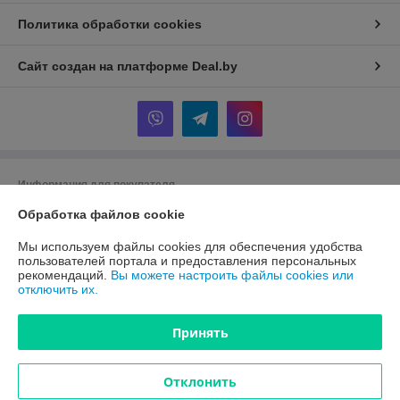
Политика обработки cookies
Сайт создан на платформе Deal.by
Информация для покупателя
Обработка файлов cookie
Индивидуальный предприниматель:
ИП Шкут Евгений Александрович
220089 г.Минск пр. Дзержинского 15 - 516
Мы используем файлы cookies для обеспечения удобства
Регистрационный номер ЕГР: 291162327
пользователей портала и предоставления персональных
рекомендаций.
Вы можете настроить файлы cookies или
УНП: 291162327
отключить их.
Регистрационный орган: Минский горисполком
Принять
Дата регистрации компании: 05.05.2016
Ссылка на свидетельство/лицензию
Отклонить
Местонахождение книги жалоб и предложений: пр. Дзержинского 15