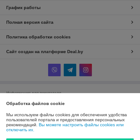
График работы
Полная версия сайта
Политика обработки cookies
Сайт создан на платформе Deal.by
Информация для покупателя
Индивидуальный предприниматель:
ИП Шкут Евгений Александрович
Обработка файлов cookie
220089 г.Минск пр. Дзержинского 15 - 516
Мы используем файлы cookies для обеспечения удобства
Регистрационный номер ЕГР: 291162327
пользователей портала и предоставления персональных
рекомендаций.
Вы можете настроить файлы cookies или
УНП: 291162327
отключить их.
Регистрационный орган: Минский горисполком