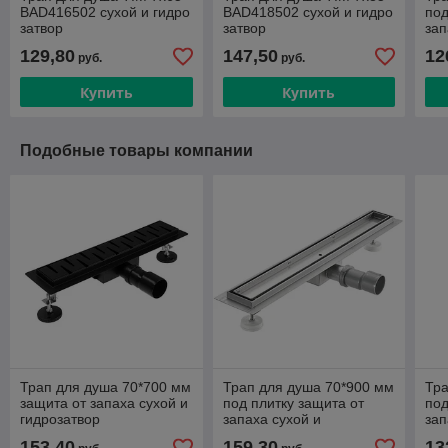
BAD416502 сухой и гидро
BAD418502 сухой и гидро
под
затвор
затвор
зап
гид
129,80
147,50
12
руб.
руб.
BA
Купить
Купить
Подобные товары компании
Трап для душа 70*700 мм
Трап для душа 70*900 мм
Тра
защита от запаха сухой и
под плитку защита от
под
гидрозатвор
запаха сухой и
зап
BAD467002BK
гидрозатвор TIM
гид
153,40
159,30
13