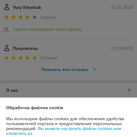
Yury Kleshiak
01.01.2026
Хорошо
Сделка подтверждена через корзину
Покупатель
01.08.2025
Отлично
Показать все отзывы
О нас
Контакты
Обработка файлов cookie
Мы используем файлы cookies для обеспечения удобства
Доставка и оплата
пользователей портала и предоставления персональных
рекомендаций.
Вы можете настроить файлы cookies или
отключить их.
График работы