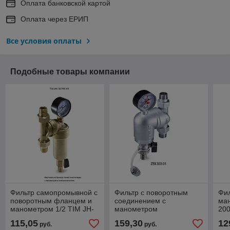
Оплата банковской картой
Оплата через ЕРИП
Все условия оплаты
Подобные товары компании
Фильтр самопромывной с
Фильтр с поворотным
Фи
поворотным фланцем и
соединением с
ман
манометром 1/2 TIM JH-
манометром
20
1001W3
присоединение
115,05
159,30
12
руб.
руб.
американки 3/4"