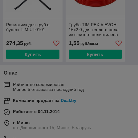
Размотчик для труб в
Труба TIM PEX-b EVOH
бухтах TIM UT0101
16х2.0 для теплого пола
из сшитого полиэтилена
(кислородный барьер)
274,35
1,55
руб.
руб./пог.м
600 м. бухта
Купить
Купить
О нас
Рейтинг не сформирован
Менее 5 отзывов за последний год
Компания продает на
Deal.by
Работает с 04.11.2014
г. Минск
пр. Дзержинского 15, Минск, Беларусь