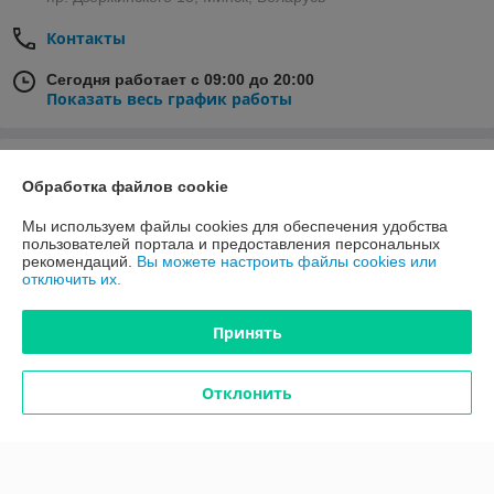
Контакты
Сегодня работает с 09:00 до 20:00
Показать весь график работы
Отзывы о магазине
Обработка файлов cookie
33 отзывов за всё время
Мы используем файлы cookies для обеспечения удобства
пользователей портала и предоставления персональных
Yury Kleshiak
01.01.2026
рекомендаций.
Вы можете настроить файлы cookies или
отключить их.
Хорошо
Принять
Сделка подтверждена через корзину
Отклонить
Покупатель
01.08.2025
Отлично
Показать все отзывы