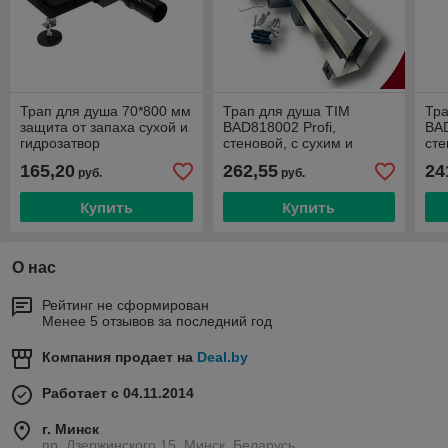
Трап для душа 70*800 мм
Трап для душа TIM
Тра
защита от запаха сухой и
BAD818002 Profi,
BAD
гидрозатвор
стеновой, с сухим и
сте
BAD468002BK
гидрозатвором 80 см.
гид
165,20
262,55
24
руб.
руб.
Купить
Купить
О нас
Рейтинг не сформирован
Менее 5 отзывов за последний год
Компания продает на
Deal.by
Работает с 04.11.2014
г. Минск
пр. Дзержинского 15, Минск, Беларусь