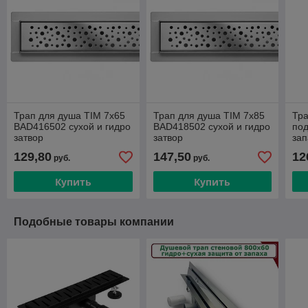
Трап для душа TIM 7х65
Трап для душа TIM 7х85
Тра
BAD416502 сухой и гидро
BAD418502 сухой и гидро
под
затвор
затвор
зап
гид
129,80
147,50
12
руб.
руб.
BA
Купить
Купить
Подобные товары компании