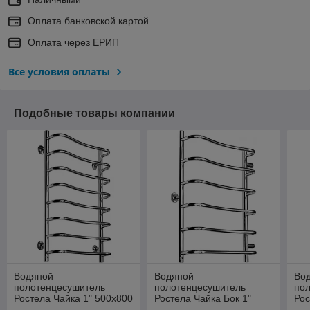
Оплата банковской картой
Оплата через ЕРИП
Все условия оплаты
Подобные товары компании
Водяной
Водяной
Во
полотенцесушитель
полотенцесушитель
по
Ростела Чайка 1" 500x800
Ростела Чайка Бок 1"
Рос
(8) нижнее подкл.
500x800 (8)
50