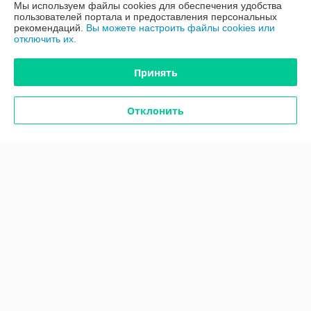
Мы используем файлы cookies для обеспечения удобства
пользователей портала и предоставления персональных
График работы
рекомендаций.
Вы можете настроить файлы cookies или
отключить их.
Полная версия сайта
Принять
Политика обработки cookies
Отклонить
Сайт создан на платформе Deal.by
Информация для покупателя
Индивидуальный предприниматель:
ИП Шкут Евгений Александрович
220089 г.Минск пр. Дзержинского 15 - 516
Регистрационный номер ЕГР: 291162327
УНП: 291162327