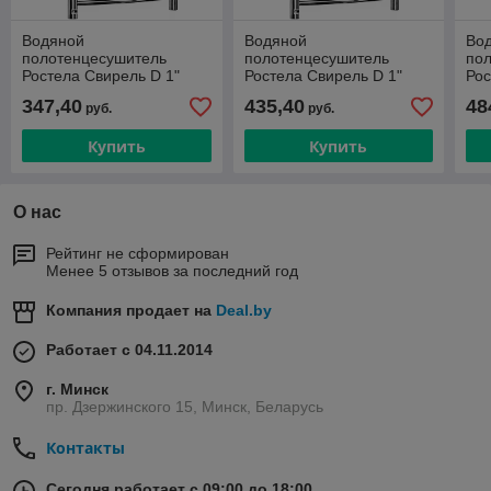
Водяной
Водяной
Во
полотенцесушитель
полотенцесушитель
по
Ростела Свирель D 1"
Ростела Свирель D 1"
Рос
500x700 нежнее
500x800 нижнее
50
347,40
435,40
48
руб.
руб.
Купить
Купить
О нас
Рейтинг не сформирован
Менее 5 отзывов за последний год
Компания продает на
Deal.by
Работает с 04.11.2014
г. Минск
пр. Дзержинского 15, Минск, Беларусь
Контакты
Сегодня работает с 09:00 до 18:00