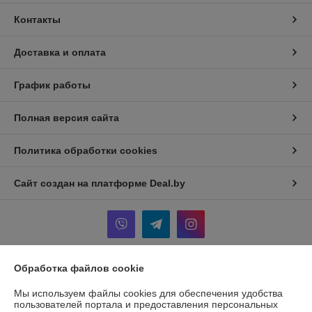
Контакты
Доставка и оплата
График работы
Полная версия сайта
Политика обработки cookies
Сайт создан на платформе Deal.by
Обработка файлов cookie
Информация для покупателя
Мы используем файлы cookies для обеспечения удобства
Индивидуальный предприниматель:
ИП Шкут Евгений Александрович
пользователей портала и предоставления персональных
220089 г.Минск пр. Дзержинского 15 - 516