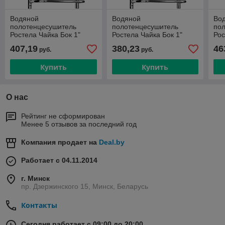
Водяной
Водяной
Во
полотенцесушитель
полотенцесушитель
по
Ростела Чайка Бок 1"
Ростела Чайка Бок 1"
Рос
500x700 (6)
500x600 (6)
(8)
407,19
380,23
46
руб.
руб.
Купить
Купить
О нас
Рейтинг не сформирован
Менее 5 отзывов за последний год
Компания продает на
Deal.by
Работает с 04.11.2014
г. Минск
пр. Дзержинского 15, Минск, Беларусь
Контакты
Сегодня работает с 09:00 до 20:00