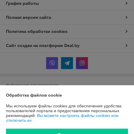
График работы
Полная версия сайта
Политика обработки cookies
Сайт создан на платформе Deal.by
Информация для покупателя
Обработка файлов cookie
Индивидуальный предприниматель:
ИП Шкут Евгений Александрович
220089 г.Минск пр. Дзержинского 15 - 516
Мы используем файлы cookies для обеспечения удобства
Регистрационный номер ЕГР: 291162327
пользователей портала и предоставления персональных
рекомендаций.
Вы можете настроить файлы cookies или
УНП: 291162327
отключить их.
Регистрационный орган: Минский горисполком