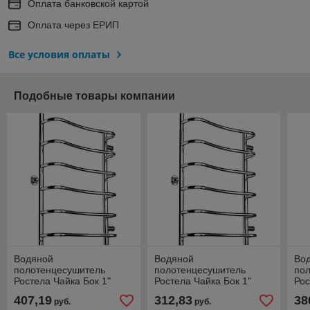
Оплата банковской картой
Оплата через ЕРИП
Все условия оплаты
Подобные товары компании
Водяной
Водяной
Во
полотенцесушитель
полотенцесушитель
по
Ростела Чайка Бок 1"
Ростела Чайка Бок 1"
Рос
500x700 (6)
500x600 (4)
500
407,19
312,83
38
руб.
руб.