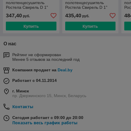
полотенцесушитель
полотенцесушитель
по
Ростела Свирель D 1"
Ростела Свирель D 1"
Рос
500x700 нежнее
500x800 нижнее
50
347,40
435,40
48
руб.
руб.
Купить
Купить
О нас
Рейтинг не сформирован
Менее 5 отзывов за последний год
Компания продает на
Deal.by
Работает с 04.11.2014
г. Минск
пр. Дзержинского 15, Минск, Беларусь
Контакты
Сегодня работает с 09:00 до 20:00
Показать весь график работы