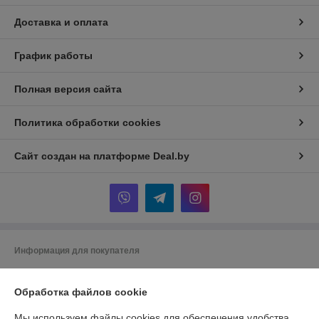
Доставка и оплата
График работы
Полная версия сайта
Политика обработки cookies
Сайт создан на платформе Deal.by
Информация для покупателя
Индивидуальный предприниматель:
ИП Шкут Евгений Александрович
220089 г.Минск пр. Дзержинского 15 - 516
Обработка файлов cookie
Регистрационный номер ЕГР: 291162327
Мы используем файлы cookies для обеспечения удобства