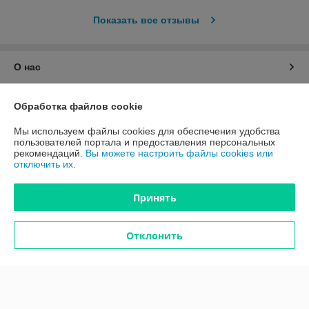
Показать все отзывы
О нас
Контакты
Обработка файлов cookie
Мы используем файлы cookies для обеспечения удобства
Доставка и оплата
пользователей портала и предоставления персональных
рекомендаций.
Вы можете настроить файлы cookies или
отключить их.
График работы
Принять
Полная версия сайта
Политика обработки cookies
Отклонить
Сайт создан на платформе Deal.by