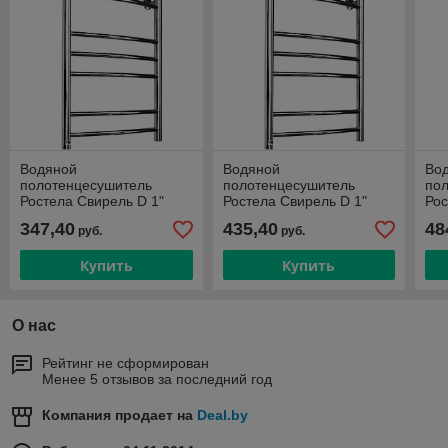
Водяной
Водяной
Во
полотенцесушитель
полотенцесушитель
по
Ростела Свирель D 1"
Ростела Свирель D 1"
Рос
500x700 нежнее
500x800 нижнее
50
347,40
435,40
48
руб.
руб.
Купить
Купить
О нас
Рейтинг не сформирован
Менее 5 отзывов за последний год
Компания продает на
Deal.by