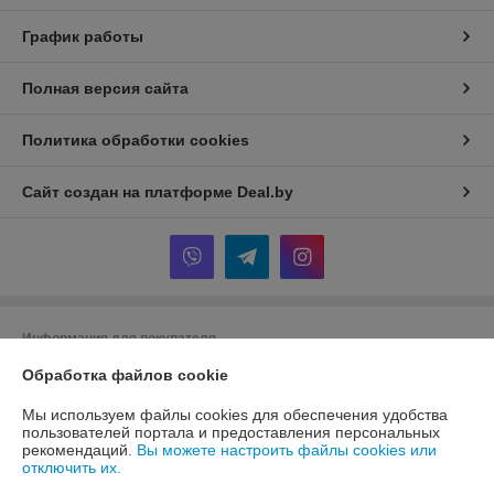
График работы
Полная версия сайта
Политика обработки cookies
Сайт создан на платформе Deal.by
Информация для покупателя
Обработка файлов cookie
Индивидуальный предприниматель:
ИП Шкут Евгений Александрович
220089 г.Минск пр. Дзержинского 15 - 516
Мы используем файлы cookies для обеспечения удобства
Регистрационный номер ЕГР: 291162327
пользователей портала и предоставления персональных
рекомендаций.
Вы можете настроить файлы cookies или
УНП: 291162327
отключить их.